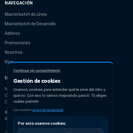
NAVEGACIÓN
Masterbatch de Línea
Masterbatch de Desarrollo
Aditivos
Promociones
Nosotros
Blog
Continuar sin consentimiento
UBICACIÓN
Gestión de cookies
Miguel Hidalgo 131, Urbana Ixhuatepec
Usamos cookies para entender qué te sirve del sitio y
CP 55349, Ecatepec de Morelos
qué no. Con eso lo vamos mejorando para ti. Tú eliges
cuáles permitir.
Estado de México, México
Lee nuestro
aviso de privacidad
.
SOCIO AUTORIZADO PANTONE®
CERTIFICACIÓN ISO 9001:2015
Por esto usamos cookies: