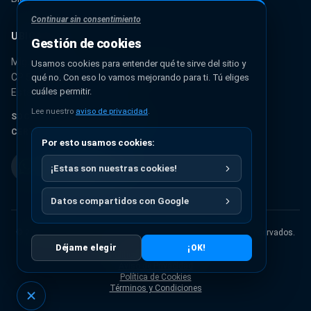
Continuar sin consentimiento
UBICACIÓN
Gestión de cookies
Miguel Hidalgo 131, Urbana Ixhuatepec
Usamos cookies para entender qué te sirve del sitio y
CP 55349, Ecatepec de Morelos
qué no. Con eso lo vamos mejorando para ti. Tú eliges
cuáles permitir.
Estado de México, México
Lee nuestro
aviso de privacidad
.
SOCIO AUTORIZADO PANTONE®
CERTIFICACIÓN ISO 9001:2015
Por esto usamos cookies:
¡Estas son nuestras cookies!
Datos compartidos con Google
© 2026 Pigmentos Químicos S.A. de C.V.
Todos los derechos reservados.
Diseñado por
Artisma
Déjame elegir
¡OK!
Política de Devoluciones
Aviso de Privacidad
Política de Cookies
Términos y Condiciones